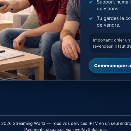
Support humain:
questions.
Tu gardes le con
de vendre.
Important: créer u
revendeur. Il faut d
Communiquer a
 2026 Streaming World — Tous vos services IPTV en un seul endroi
Paiements sécurisés via LivePaySolutions.