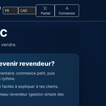
t
Panier
Connexion
QC
 vendre.
evenir revendeur?
entaire: commence petit, puis
 rythme.
t faciles à expliquer à tes clients.
neau revendeur (gestion simple des