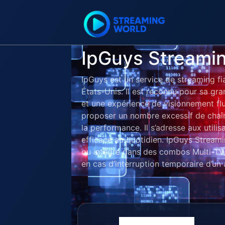
IpGuys Streami
IpGuys est un service de streaming fi
États-Unis. Il est reconnu pour sa gr
et une expérience de visionnement flu
proposer un nombre excessif de chaîne
la performance. Il s’adresse aux utili
efficace au quotidien. IpGuys Stream
ou intégré dans des combos Multi-TV, 
en cas d’interruption temporaire d’un 